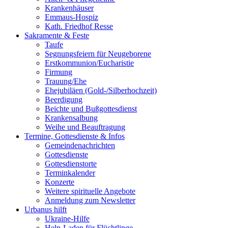
Krankenhäuser
Emmaus-Hospiz
Kath. Friedhof Resse
Sakramente & Feste
Taufe
Segnungsfeiern für Neugeborene
Erstkommunion/Eucharistie
Firmung
Trauung/Ehe
Ehejubiläen (Gold-/Silberhochzeit)
Beerdigung
Beichte und Bußgottesdienst
Krankensalbung
Weihe und Beauftragung
Termine, Gottesdienste & Infos
Gemeindenachrichten
Gottesdienste
Gottesdienstorte
Terminkalender
Konzerte
Weitere spirituelle Angebote
Anmeldung zum Newsletter
Urbanus hilft
Ukraine-Hilfe
Help-Laden für Flüchtlinge