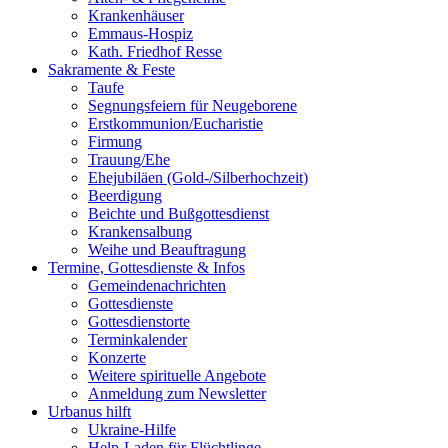
Krankenhäuser
Emmaus-Hospiz
Kath. Friedhof Resse
Sakramente & Feste
Taufe
Segnungsfeiern für Neugeborene
Erstkommunion/Eucharistie
Firmung
Trauung/Ehe
Ehejubiläen (Gold-/Silberhochzeit)
Beerdigung
Beichte und Bußgottesdienst
Krankensalbung
Weihe und Beauftragung
Termine, Gottesdienste & Infos
Gemeindenachrichten
Gottesdienste
Gottesdienstorte
Terminkalender
Konzerte
Weitere spirituelle Angebote
Anmeldung zum Newsletter
Urbanus hilft
Ukraine-Hilfe
Help-Laden für Flüchtlinge