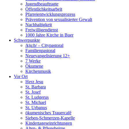
Jugendbeauftragte
Öffentlichkeitsarbeit
Pfarreientwicklungsprozess
Prävention von sexualisierter Gewalt
Nachhaltigkeit
Freiwilligendienst
1000 Jahre Kirche in Buer
Schwerpunkte
/kju:b/ – Citypastoral
Familienpastoral
Neuevangelisierung 12+
7 Werke
Ökumene
Kirchenmusik
Vor Ort
Herz Jesu
St. Barbara
St. Josef
St. Ludgerus
St. Michael
St. Urbanus
ökumenisches Trauercafé
Sieben-Schmerzen-Kapelle
Kindertageseinrichtungen
Alten- & Pflegeheime