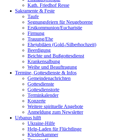
Kath. Friedhof Resse
Sakramente & Feste
Taufe
Segnungsfeiern für Neugeborene
Erstkommunion/Eucharistie
Firmung
Trauung/Ehe
Ehejubiläen (Gold-/Silberhochzeit)
Beerdigung
Beichte und Bußgottesdienst
Krankensalbung
Weihe und Beauftragung
Termine, Gottesdienste & Infos
Gemeindenachrichten
Gottesdienste
Gottesdienstorte
Terminkalender
Konzerte
Weitere spirituelle Angebote
Anmeldung zum Newsletter
Urbanus hilft
Ukraine-Hilfe
Help-Laden für Flüchtlinge
Kleiderkammer