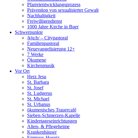
Pfarreientwicklungsprozess
Prävention von sexualisierter Gewalt
Nachhaltigkeit
Freiwilligendienst
1000 Jahre Kirche in Buer
Schwerpunkte
/kju:b/ – Citypastoral
Familienpastoral
Neuevangelisierung 12+
7 Werke
Ökumene
Kirchenmusik
Vor Ort
Herz Jesu
St. Barbara
St. Josef
St. Ludgerus
St. Michael
St. Urbanus
ökumenisches Trauercafé
Sieben-Schmerzen-Kapelle
Kindertageseinrichtungen
Alten- & Pflegeheime
Krankenhäuser
Emmaus-Hospiz