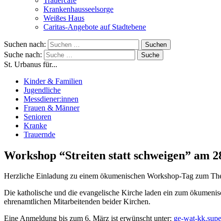
Trauercafé
Krankenhausseelsorge
Weißes Haus
Caritas-Angebote auf Stadtebene
Suchen nach:
Suche nach:
St. Urbanus für...
Kinder & Familien
Jugendliche
Messdiener:innen
Frauen & Männer
Senioren
Kranke
Trauernde
Workshop “Streiten statt schweigen” am 2
Herzliche Einladung zu einem ökumenischen Workshop-Tag zum The
Die katholische und die evangelische Kirche laden ein zum ökumen
ehrenamtlichen Mitarbeitenden beider Kirchen.
Eine Anmeldung bis zum 6. März ist erwünscht unter:
ge-wat-kk.sup