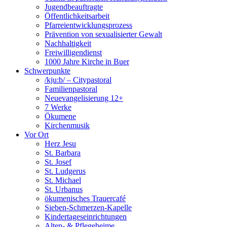
Jugendbeauftragte
Öffentlichkeitsarbeit
Pfarreientwicklungsprozess
Prävention von sexualisierter Gewalt
Nachhaltigkeit
Freiwilligendienst
1000 Jahre Kirche in Buer
Schwerpunkte
/kju:b/ – Citypastoral
Familienpastoral
Neuevangelisierung 12+
7 Werke
Ökumene
Kirchenmusik
Vor Ort
Herz Jesu
St. Barbara
St. Josef
St. Ludgerus
St. Michael
St. Urbanus
ökumenisches Trauercafé
Sieben-Schmerzen-Kapelle
Kindertageseinrichtungen
Alten- & Pflegeheime