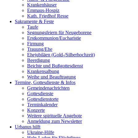
Krankenhäuser
Emmaus-Hospiz
Kath. Friedhof Resse
Sakramente & Feste
Taufe
Segnungsfeiern für Neugeborene
Erstkommunion/Eucharistie
Firmung
Trauung/Ehe
Ehejubiläen (Gold-/Silberhochzeit)
Beerdigung
Beichte und Bußgottesdienst
Krankensalbung
Weihe und Beauftragung
Termine, Gottesdienste & Infos
Gemeindenachrichten
Gottesdienste
Gottesdienstorte
Terminkalender
Konzerte
Weitere spirituelle Angebote
Anmeldung zum Newsletter
Urbanus hilft
Ukraine-Hilfe
Help-Laden für Flüchtlinge