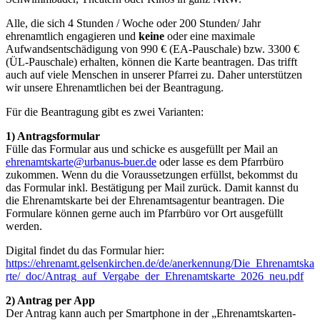
Alle, die sich 4 Stunden / Woche oder 200 Stunden/ Jahr
ehrenamtlich engagieren und
keine
oder eine maximale
Aufwandsentschädigung von 990 € (EA-Pauschale) bzw. 3300 €
(ÜL-Pauschale) erhalten, können die Karte beantragen. Das trifft
auch auf viele Menschen in unserer Pfarrei zu. Daher unterstützen
wir unsere Ehrenamtlichen bei der Beantragung.
Für die Beantragung gibt es zwei Varianten:
1) Antragsformular
Fülle das Formular aus und schicke es ausgefüllt per Mail an
ehrenamtskarte@urbanus-buer.de
oder lasse es dem Pfarrbüro
zukommen. Wenn du die Voraussetzungen erfüllst, bekommst du
das Formular inkl. Bestätigung per Mail zurück. Damit kannst du
die Ehrenamtskarte bei der Ehrenamtsagentur beantragen. Die
Formulare können gerne auch im Pfarrbüro vor Ort ausgefüllt
werden.
Digital findet du das Formular hier:
https://ehrenamt.gelsenkirchen.de/de/anerkennung/Die_Ehrenamtska
rte/_doc/Antrag_auf_Vergabe_der_Ehrenamtskarte_2026_neu.pdf
2) Antrag per App
Der Antrag kann auch per Smartphone in der „Ehrenamtskarten-