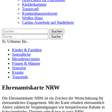
Kleiderkammer
Trauercafé
Krankenhausseelsorge
Weißes Haus
Caritas-Angebote auf Stadtebene
Suchen
nach:
Suche
nach:
St. Urbanus für...
Kinder & Familien
Jugendliche
Messdiener:innen
Frauen & Männer
Senioren
Kranke
Trauernde
Ehrenamtskarte NRW
Die Ehrenamtskarte NRW ist ein Zeichen der Wertschätzung für
ehrenamtliches Engagement. Mit der Karte erhalten ehrenamtlich
Aktive zahlreiche Vergünstigungen wie beispielsweise Rabatte in
Schwimmbäder, Theatern oder Kinos in ganz NRW.