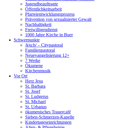
Jugendbeauftragte
Öffentlichkeitsarbeit
Pfarreientwicklungsprozess
Prävention von sexualisierter Gewalt
Nachhaltigkeit
Freiwilligendienst
1000 Jahre Kirche in Buer
Schwerpunkte
/kju:b/ – Citypastoral
Familienpastoral
Neuevangelisierung 12+
7 Werke
Ökumene
Kirchenmusik
Vor Ort
Herz Jesu
St. Barbara
St. Josef
St. Ludgerus
St. Michael
St. Urbanus
ökumenisches Trauercafé
Sieben-Schmerzen-Kapelle
Kindertageseinrichtungen
Alten- & Pflegeheime