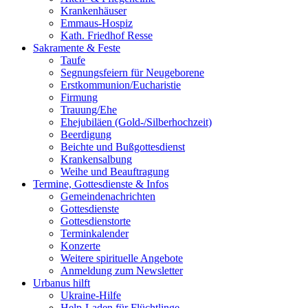
Krankenhäuser
Emmaus-Hospiz
Kath. Friedhof Resse
Sakramente & Feste
Taufe
Segnungsfeiern für Neugeborene
Erstkommunion/Eucharistie
Firmung
Trauung/Ehe
Ehejubiläen (Gold-/Silberhochzeit)
Beerdigung
Beichte und Bußgottesdienst
Krankensalbung
Weihe und Beauftragung
Termine, Gottesdienste & Infos
Gemeindenachrichten
Gottesdienste
Gottesdienstorte
Terminkalender
Konzerte
Weitere spirituelle Angebote
Anmeldung zum Newsletter
Urbanus hilft
Ukraine-Hilfe
Help-Laden für Flüchtlinge