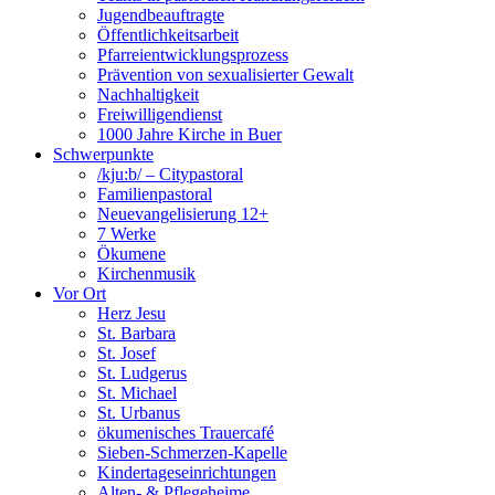
Jugendbeauftragte
Öffentlichkeitsarbeit
Pfarreientwicklungsprozess
Prävention von sexualisierter Gewalt
Nachhaltigkeit
Freiwilligendienst
1000 Jahre Kirche in Buer
Schwerpunkte
/kju:b/ – Citypastoral
Familienpastoral
Neuevangelisierung 12+
7 Werke
Ökumene
Kirchenmusik
Vor Ort
Herz Jesu
St. Barbara
St. Josef
St. Ludgerus
St. Michael
St. Urbanus
ökumenisches Trauercafé
Sieben-Schmerzen-Kapelle
Kindertageseinrichtungen
Alten- & Pflegeheime