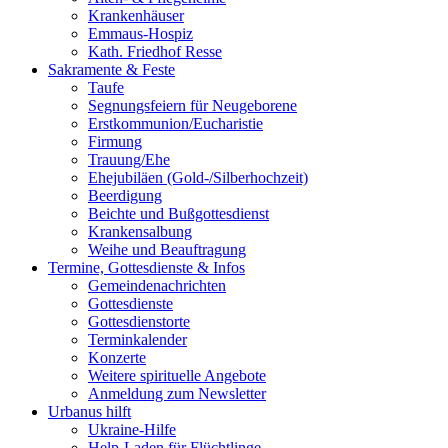
Krankenhäuser
Emmaus-Hospiz
Kath. Friedhof Resse
Sakramente & Feste
Taufe
Segnungsfeiern für Neugeborene
Erstkommunion/Eucharistie
Firmung
Trauung/Ehe
Ehejubiläen (Gold-/Silberhochzeit)
Beerdigung
Beichte und Bußgottesdienst
Krankensalbung
Weihe und Beauftragung
Termine, Gottesdienste & Infos
Gemeindenachrichten
Gottesdienste
Gottesdienstorte
Terminkalender
Konzerte
Weitere spirituelle Angebote
Anmeldung zum Newsletter
Urbanus hilft
Ukraine-Hilfe
Help-Laden für Flüchtlinge