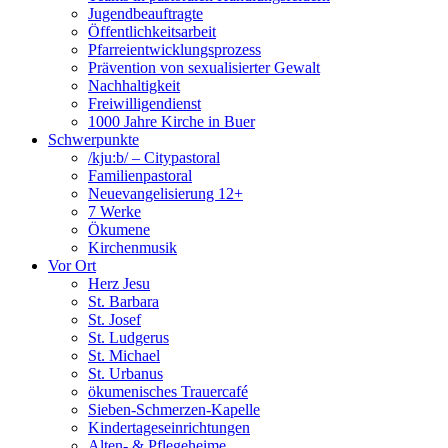
Jugendbeauftragte
Öffentlichkeitsarbeit
Pfarreientwicklungsprozess
Prävention von sexualisierter Gewalt
Nachhaltigkeit
Freiwilligendienst
1000 Jahre Kirche in Buer
Schwerpunkte
/kju:b/ – Citypastoral
Familienpastoral
Neuevangelisierung 12+
7 Werke
Ökumene
Kirchenmusik
Vor Ort
Herz Jesu
St. Barbara
St. Josef
St. Ludgerus
St. Michael
St. Urbanus
ökumenisches Trauercafé
Sieben-Schmerzen-Kapelle
Kindertageseinrichtungen
Alten- & Pflegeheime