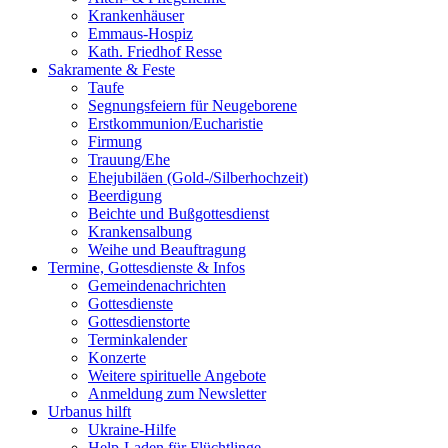
Krankenhäuser
Emmaus-Hospiz
Kath. Friedhof Resse
Sakramente & Feste
Taufe
Segnungsfeiern für Neugeborene
Erstkommunion/Eucharistie
Firmung
Trauung/Ehe
Ehejubiläen (Gold-/Silberhochzeit)
Beerdigung
Beichte und Bußgottesdienst
Krankensalbung
Weihe und Beauftragung
Termine, Gottesdienste & Infos
Gemeindenachrichten
Gottesdienste
Gottesdienstorte
Terminkalender
Konzerte
Weitere spirituelle Angebote
Anmeldung zum Newsletter
Urbanus hilft
Ukraine-Hilfe
Help-Laden für Flüchtlinge