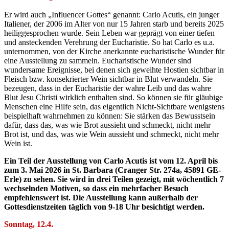
Er wird auch „Influencer Gottes“ genannt: Carlo Acutis, ein junger
Italiener, der 2006 im Alter von nur 15 Jahren starb und bereits 2025
heiliggesprochen wurde. Sein Leben war geprägt von einer tiefen
und ansteckenden Verehrung der Eucharistie. So hat Carlo es u.a.
unternommen, von der Kirche anerkannte eucharistische Wunder für
eine Ausstellung zu sammeln. Eucharistische Wunder sind
wundersame Ereignisse, bei denen sich geweihte Hostien sichtbar in
Fleisch bzw. konsekrierter Wein sichtbar in Blut verwandeln. Sie
bezeugen, dass in der Eucharistie der wahre Leib und das wahre
Blut Jesu Christi wirklich enthalten sind. So können sie für gläubige
Menschen eine Hilfe sein, das eigentlich Nicht-Sichtbare wenigstens
beispielhaft wahrnehmen zu können: Sie stärken das Bewusstsein
dafür, dass das, was wie Brot aussieht und schmeckt, nicht mehr
Brot ist, und das, was wie Wein aussieht und schmeckt, nicht mehr
Wein ist.
Ein Teil der Ausstellung von Carlo Acutis ist vom 12. April bis
zum 3. Mai 2026 in St. Barbara (Cranger Str. 274a, 45891 GE-
Erle) zu sehen.
Sie wird in drei Teilen gezeigt, mit wöchentlich 7
wechselnden Motiven, so dass ein mehrfacher Besuch
empfehlenswert ist. Die Ausstellung
kann außerhalb der
Gottesdienstzeiten täglich von 9-18 Uhr besichtigt werden.
Sonntag, 12.4.