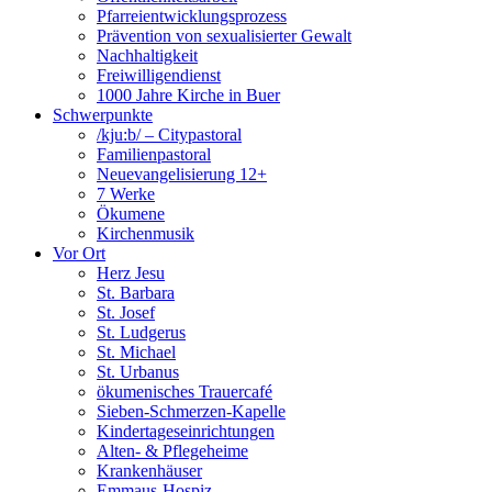
Pfarreientwicklungsprozess
Prävention von sexualisierter Gewalt
Nachhaltigkeit
Freiwilligendienst
1000 Jahre Kirche in Buer
Schwerpunkte
/kju:b/ – Citypastoral
Familienpastoral
Neuevangelisierung 12+
7 Werke
Ökumene
Kirchenmusik
Vor Ort
Herz Jesu
St. Barbara
St. Josef
St. Ludgerus
St. Michael
St. Urbanus
ökumenisches Trauercafé
Sieben-Schmerzen-Kapelle
Kindertageseinrichtungen
Alten- & Pflegeheime
Krankenhäuser
Emmaus-Hospiz