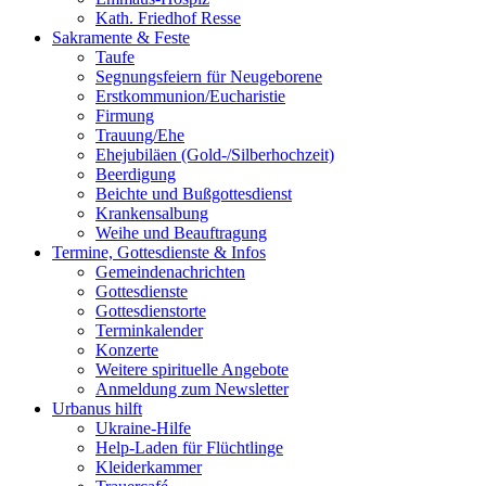
Kath. Friedhof Resse
Sakramente & Feste
Taufe
Segnungsfeiern für Neugeborene
Erstkommunion/Eucharistie
Firmung
Trauung/Ehe
Ehejubiläen (Gold-/Silberhochzeit)
Beerdigung
Beichte und Bußgottesdienst
Krankensalbung
Weihe und Beauftragung
Termine, Gottesdienste & Infos
Gemeindenachrichten
Gottesdienste
Gottesdienstorte
Terminkalender
Konzerte
Weitere spirituelle Angebote
Anmeldung zum Newsletter
Urbanus hilft
Ukraine-Hilfe
Help-Laden für Flüchtlinge
Kleiderkammer