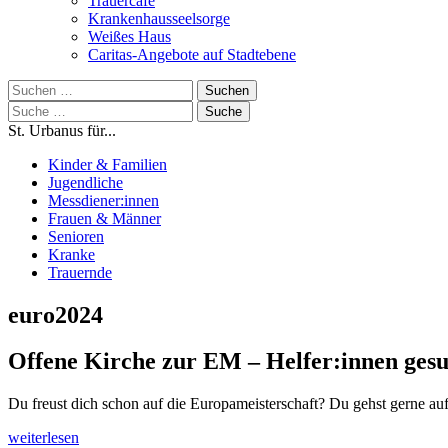
Trauercafé
Krankenhausseelsorge
Weißes Haus
Caritas-Angebote auf Stadtebene
Suchen
nach:
Suche
nach:
St. Urbanus für...
Kinder & Familien
Jugendliche
Messdiener:innen
Frauen & Männer
Senioren
Kranke
Trauernde
euro2024
Offene Kirche zur EM – Helfer:innen gesu
Du freust dich schon auf die Europameisterschaft? Du gehst gerne a
weiterlesen