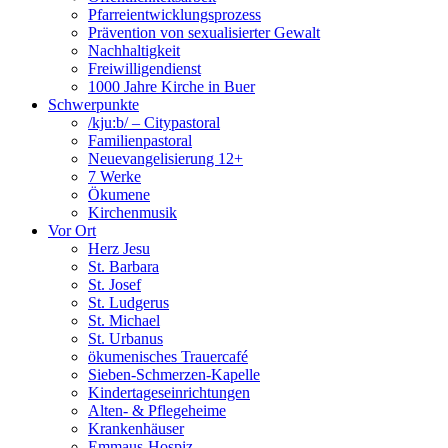
Pfarreientwicklungsprozess
Prävention von sexualisierter Gewalt
Nachhaltigkeit
Freiwilligendienst
1000 Jahre Kirche in Buer
Schwerpunkte
/kju:b/ – Citypastoral
Familienpastoral
Neuevangelisierung 12+
7 Werke
Ökumene
Kirchenmusik
Vor Ort
Herz Jesu
St. Barbara
St. Josef
St. Ludgerus
St. Michael
St. Urbanus
ökumenisches Trauercafé
Sieben-Schmerzen-Kapelle
Kindertageseinrichtungen
Alten- & Pflegeheime
Krankenhäuser
Emmaus-Hospiz