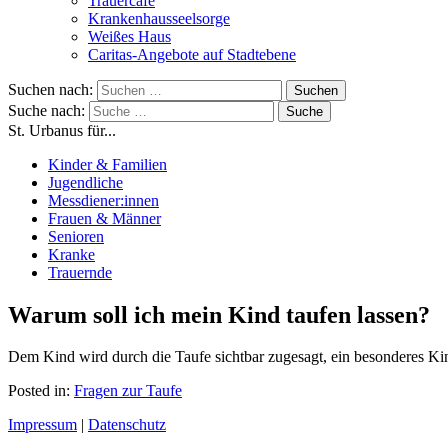
Trauercafé
Krankenhausseelsorge
Weißes Haus
Caritas-Angebote auf Stadtebene
Suchen nach:
Suche nach:
St. Urbanus für...
Kinder & Familien
Jugendliche
Messdiener:innen
Frauen & Männer
Senioren
Kranke
Trauernde
Warum soll ich mein Kind taufen las­sen?
Dem Kind wird durch die Taufe sicht­bar zugesagt, ein besonderes Ki
Posted in:
Fragen zur Taufe
Impressum
|
Datenschutz