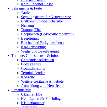
Kath. Friedhof Resse
Sakramente & Feste
Taufe
Segnungsfeiern für Neugeborene
Erstkommunion/Eucharistie
Firmung
Trauung/Ehe
Ehejubiläen (Gold-/Silberhochzeit)
Beerdigung
Beichte und Bußgottesdienst
Krankensalbung
Weihe und Beauftragung
Termine, Gottesdienste & Infos
Gemeindenachrichten
Gottesdienste
Gottesdienstorte
Terminkalender
Konzerte
Weitere spirituelle Angebote
Anmeldung zum Newsletter
Urbanus hilft
Ukraine-Hilfe
Help-Laden für Flüchtlinge
Kleiderkammer