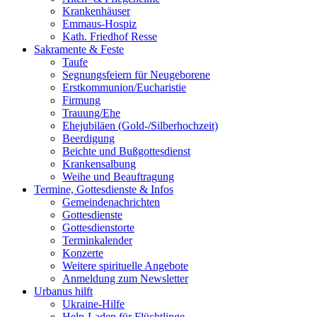
Krankenhäuser
Emmaus-Hospiz
Kath. Friedhof Resse
Sakramente & Feste
Taufe
Segnungsfeiern für Neugeborene
Erstkommunion/Eucharistie
Firmung
Trauung/Ehe
Ehejubiläen (Gold-/Silberhochzeit)
Beerdigung
Beichte und Bußgottesdienst
Krankensalbung
Weihe und Beauftragung
Termine, Gottesdienste & Infos
Gemeindenachrichten
Gottesdienste
Gottesdienstorte
Terminkalender
Konzerte
Weitere spirituelle Angebote
Anmeldung zum Newsletter
Urbanus hilft
Ukraine-Hilfe
Help-Laden für Flüchtlinge