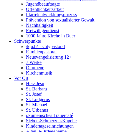
Jugendbeauftragte
Öffentlichkeitsarbeit
Pfarreientwicklungsprozess
Prävention von sexualisierter Gewalt
Nachhaltigkeit
Freiwilligendienst
1000 Jahre Kirche in Buer
Schwerpunkte
/kju:b/ – Citypastoral
Familienpastoral
Neuevangelisierung 12+
7 Werke
Ökumene
Kirchenmusik
Vor Ort
Herz Jesu
St. Barbara
St. Josef
St. Ludgerus
St. Michael
St. Urbanus
ökumenisches Trauercafé
Sieben-Schmerzen-Kapelle
Kindertageseinrichtungen
Alten- & Pflegeheime