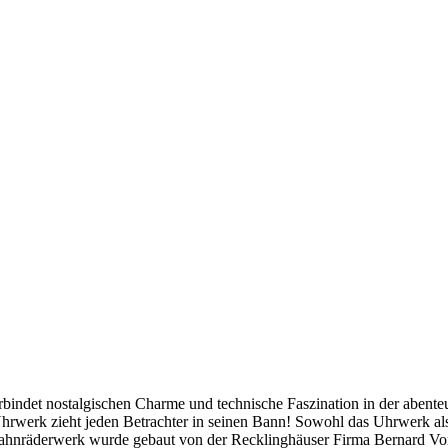
rbindet nostalgischen Charme und technische Faszination in der abent
Uhrwerk zieht jeden Betrachter in seinen Bann! Sowohl das Uhrwerk a
ahnräderwerk wurde gebaut von der Recklinghäuser Firma Bernard Vort