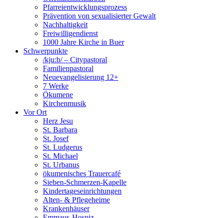
Pfarreientwicklungsprozess
Prävention von sexualisierter Gewalt
Nachhaltigkeit
Freiwilligendienst
1000 Jahre Kirche in Buer
Schwerpunkte
/kju:b/ – Citypastoral
Familienpastoral
Neuevangelisierung 12+
7 Werke
Ökumene
Kirchenmusik
Vor Ort
Herz Jesu
St. Barbara
St. Josef
St. Ludgerus
St. Michael
St. Urbanus
ökumenisches Trauercafé
Sieben-Schmerzen-Kapelle
Kindertageseinrichtungen
Alten- & Pflegeheime
Krankenhäuser
Emmaus-Hospiz