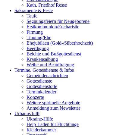
Kath. Friedhof Resse
Sakramente & Feste
Taufe
Segnungsfeiern für Neugeborene
Erstkommunion/Eucharistie
Firmung
Trauung/Ehe
Ehejubiläen (Gold-/Silberhochzeit)
Beerdigung
Beichte und Bußgottesdienst
Krankensalbung
Weihe und Beauftragung
Termine, Gottesdienste & Infos
Gemeindenachrichten
Gottesdienste
Gottesdienstorte
Terminkalender
Konzerte
Weitere spirituelle Angebote
Anmeldung zum Newsletter
Urbanus hilft
Ukraine-Hilfe
Help-Laden für Flüchtlinge
Kleiderkammer