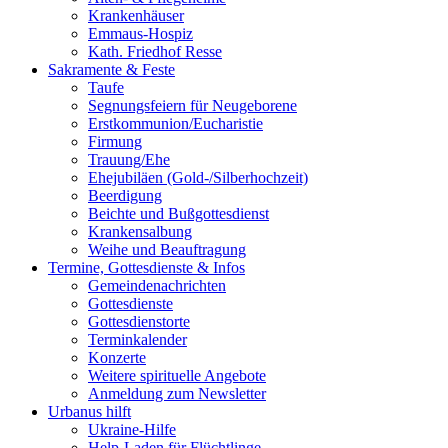
Krankenhäuser
Emmaus-Hospiz
Kath. Friedhof Resse
Sakramente & Feste
Taufe
Segnungsfeiern für Neugeborene
Erstkommunion/Eucharistie
Firmung
Trauung/Ehe
Ehejubiläen (Gold-/Silberhochzeit)
Beerdigung
Beichte und Bußgottesdienst
Krankensalbung
Weihe und Beauftragung
Termine, Gottesdienste & Infos
Gemeindenachrichten
Gottesdienste
Gottesdienstorte
Terminkalender
Konzerte
Weitere spirituelle Angebote
Anmeldung zum Newsletter
Urbanus hilft
Ukraine-Hilfe
Help-Laden für Flüchtlinge