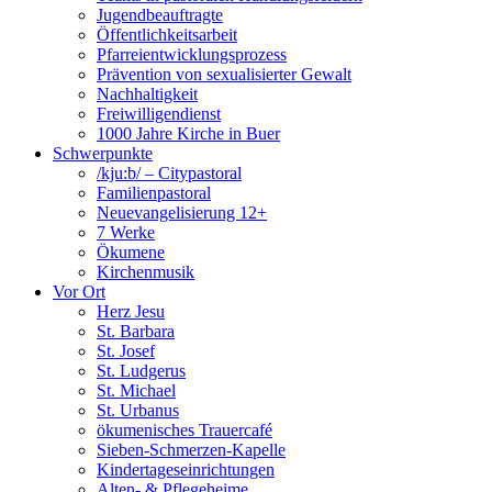
Jugendbeauftragte
Öffentlichkeitsarbeit
Pfarreientwicklungsprozess
Prävention von sexualisierter Gewalt
Nachhaltigkeit
Freiwilligendienst
1000 Jahre Kirche in Buer
Schwerpunkte
/kju:b/ – Citypastoral
Familienpastoral
Neuevangelisierung 12+
7 Werke
Ökumene
Kirchenmusik
Vor Ort
Herz Jesu
St. Barbara
St. Josef
St. Ludgerus
St. Michael
St. Urbanus
ökumenisches Trauercafé
Sieben-Schmerzen-Kapelle
Kindertageseinrichtungen
Alten- & Pflegeheime