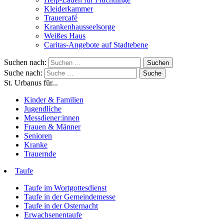
Kleiderkammer
Trauercafé
Krankenhausseelsorge
Weißes Haus
Caritas-Angebote auf Stadtebene
Suchen nach:
Suche nach:
St. Urbanus für...
Kinder & Familien
Jugendliche
Messdiener:innen
Frauen & Männer
Senioren
Kranke
Trauernde
Taufe
Taufe im Wortgottesdienst
Taufe in der Gemeindemesse
Taufe in der Osternacht
Erwachsenentaufe