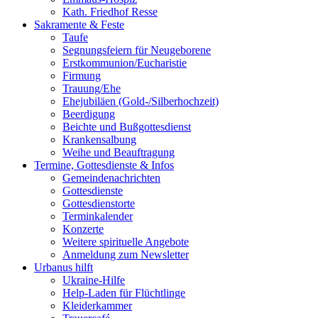
Kath. Friedhof Resse
Sakramente & Feste
Taufe
Segnungsfeiern für Neugeborene
Erstkommunion/Eucharistie
Firmung
Trauung/Ehe
Ehejubiläen (Gold-/Silberhochzeit)
Beerdigung
Beichte und Bußgottesdienst
Krankensalbung
Weihe und Beauftragung
Termine, Gottesdienste & Infos
Gemeindenachrichten
Gottesdienste
Gottesdienstorte
Terminkalender
Konzerte
Weitere spirituelle Angebote
Anmeldung zum Newsletter
Urbanus hilft
Ukraine-Hilfe
Help-Laden für Flüchtlinge
Kleiderkammer