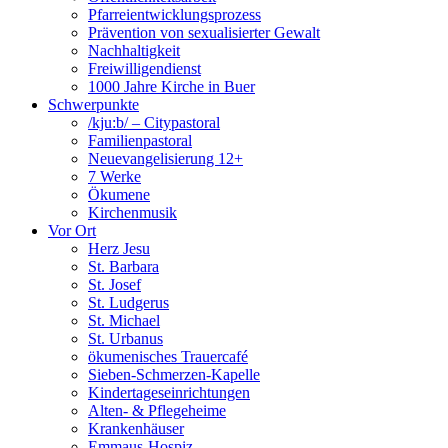
Pfarreientwicklungsprozess
Prävention von sexualisierter Gewalt
Nachhaltigkeit
Freiwilligendienst
1000 Jahre Kirche in Buer
Schwerpunkte
/kju:b/ – Citypastoral
Familienpastoral
Neuevangelisierung 12+
7 Werke
Ökumene
Kirchenmusik
Vor Ort
Herz Jesu
St. Barbara
St. Josef
St. Ludgerus
St. Michael
St. Urbanus
ökumenisches Trauercafé
Sieben-Schmerzen-Kapelle
Kindertageseinrichtungen
Alten- & Pflegeheime
Krankenhäuser
Emmaus-Hospiz