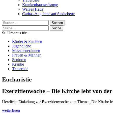
Trauercafé
Krankenhausseelsorge
Weißes Haus
Caritas-Angebote auf Stadtebene
Suchen
nach:
Suche
nach:
St. Urbanus für...
Kinder & Familien
Jugendliche
Messdiener:innen
Frauen & Männer
Senioren
Kranke
Trauernde
Eucharistie
Exerzitienwoche – Die Kirche lebt von der 
Herzliche Einladung zur Exerzitienwoche zum Thema „Die Kirche leb
weiterlesen