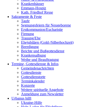
Krankenhäuser
Emmaus-Hospiz
Kath. Friedhof Resse
Sakramente & Feste
Taufe
Segnungsfeiern für Neugeborene
Erstkommunion/Eucharistie
Firmung
Trauung/Ehe
Ehejubiläen (Gold-/Silberhochzeit)
Beerdigung
Beichte und Bußgottesdienst
Krankensalbung
Weihe und Beauftragung
Termine, Gottesdienste & Infos
Gemeindenachrichten
Gottesdienste
Gottesdienstorte
Terminkalender
Konzerte
Weitere spirituelle Angebote
Anmeldung zum Newsletter
Urbanus hilft
Ukraine-Hilfe
Help-Laden für Flüchtlinge