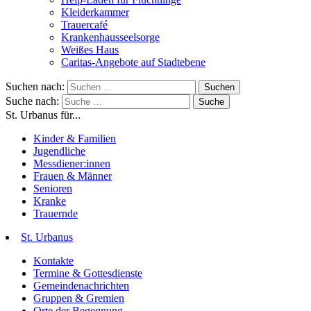
Kleiderkammer
Trauercafé
Krankenhausseelsorge
Weißes Haus
Caritas-Angebote auf Stadtebene
Suchen nach:
Suche nach:
St. Urbanus für...
Kinder & Familien
Jugendliche
Messdiener:innen
Frauen & Männer
Senioren
Kranke
Trauernde
St. Urbanus
Kontakte
Termine & Gottesdienste
Gemeindenachrichten
Gruppen & Gremien
Orte der Begegnung