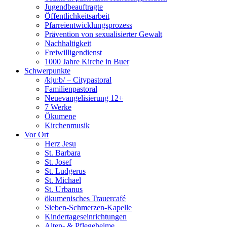
Jugendbeauftragte
Öffentlichkeitsarbeit
Pfarreientwicklungsprozess
Prävention von sexualisierter Gewalt
Nachhaltigkeit
Freiwilligendienst
1000 Jahre Kirche in Buer
Schwerpunkte
/kju:b/ – Citypastoral
Familienpastoral
Neuevangelisierung 12+
7 Werke
Ökumene
Kirchenmusik
Vor Ort
Herz Jesu
St. Barbara
St. Josef
St. Ludgerus
St. Michael
St. Urbanus
ökumenisches Trauercafé
Sieben-Schmerzen-Kapelle
Kindertageseinrichtungen
Alten- & Pflegeheime