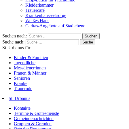
Kleiderkammer
Trauercafé
Krankenhausseelsorge
Weißes Haus
Caritas-Angebote auf Stadtebene
Suchen nach:
Suche nach:
St. Urbanus für...
Kinder & Familien
Jugendliche
Messdiener:innen
Frauen & Männer
Senioren
Kranke
Trauernde
St. Urbanus
Kontakte
Termine & Gottesdienste
Gemeindenachrichten
Gruppen & Gremien
Orte der Begegnung