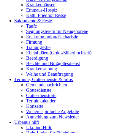
Krankenhäuser
Emmaus-Hospiz
Kath. Friedhof Resse
Sakramente & Feste
Taufe
Segnungsfeiern für Neugeborene
Erstkommunion/Eucharistie
Firmung
Trauung/Ehe
Ehejubiläen (Gold-/Silberhochzeit)
Beerdigung
Beichte und Bußgottesdienst
Krankensalbung
Weihe und Beauftragung
Termine, Gottesdienste & Infos
Gemeindenachrichten
Gottesdienste
Gottesdienstorte
Terminkalender
Konzerte
Weitere spirituelle Angebote
Anmeldung zum Newsletter
Urbanus hilft
Ukraine-Hilfe
Help-Laden für Flüchtlinge