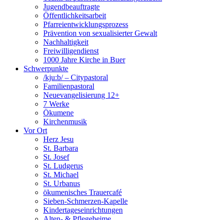
Jugendbeauftragte
Öffentlichkeitsarbeit
Pfarreientwicklungsprozess
Prävention von sexualisierter Gewalt
Nachhaltigkeit
Freiwilligendienst
1000 Jahre Kirche in Buer
Schwerpunkte
/kju:b/ – Citypastoral
Familienpastoral
Neuevangelisierung 12+
7 Werke
Ökumene
Kirchenmusik
Vor Ort
Herz Jesu
St. Barbara
St. Josef
St. Ludgerus
St. Michael
St. Urbanus
ökumenisches Trauercafé
Sieben-Schmerzen-Kapelle
Kindertageseinrichtungen
Alten- & Pflegeheime