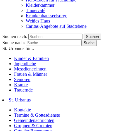
Kleiderkammer
Trauercafé
Krankenhausseelsorge
Weißes Haus
Caritas-Angebote auf Stadtebene
Suchen nach:
Suche nach:
St. Urbanus für...
Kinder & Familien
Jugendliche
Messdiener:innen
Frauen & Männer
Senioren
Kranke
Trauernde
St. Urbanus
Kontakte
Termine & Gottesdienste
Gemeindenachrichten
Gruppen & Gremien
Orte der Begegnung