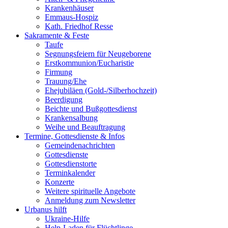
Krankenhäuser
Emmaus-Hospiz
Kath. Friedhof Resse
Sakramente & Feste
Taufe
Segnungsfeiern für Neugeborene
Erstkommunion/Eucharistie
Firmung
Trauung/Ehe
Ehejubiläen (Gold-/Silberhochzeit)
Beerdigung
Beichte und Bußgottesdienst
Krankensalbung
Weihe und Beauftragung
Termine, Gottesdienste & Infos
Gemeindenachrichten
Gottesdienste
Gottesdienstorte
Terminkalender
Konzerte
Weitere spirituelle Angebote
Anmeldung zum Newsletter
Urbanus hilft
Ukraine-Hilfe
Help-Laden für Flüchtlinge