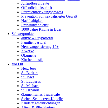
Jugendbeauftragte
Öffentlichkeitsarbeit
Pfarreientwicklungsprozess
Prävention von sexualisierter Gewalt
Nachhaltigkeit
Freiwilligendienst
1000 Jahre Kirche in Buer
Schwerpunkte
/kju:b/ – Citypastoral
Familienpastoral
Neuevangelisierung 12+
7 Werke
Ökumene
Kirchenmusik
Vor Ort
Herz Jesu
St. Barbara
St. Josef
St. Ludgerus
St. Michael
St. Urbanus
ökumenisches Trauercafé
Sieben-Schmerzen-Kapelle
Kindertageseinrichtungen
Alten- & Pflegeheime